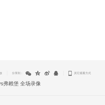
放
分享到：
其它观看方式
|
|
隆vs弗赖堡 全场录像