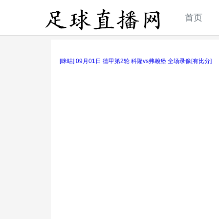
首页
[咪咕] 09月01日 德甲第2轮 科隆vs弗赖堡 全场录像[有比分]